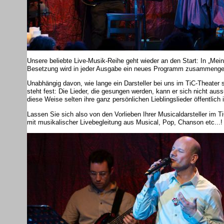
Unsere beliebte Live-Musik-Reihe geht wieder an den Start: In „Mein
Besetzung wird in jeder Ausgabe ein neues Programm zusammengeste
Unabhängig davon, wie lange ein Darsteller bei uns im TiC-Theater s
steht fest: Die Lieder, die gesungen werden, kann er sich nicht au
diese Weise selten ihre ganz persönlichen Lieblingslieder öffentlich
Lassen Sie sich also von den Vorlieben Ihrer Musicaldarsteller im 
mit musikalischer Livebegleitung aus Musical, Pop, Chanson etc...! 