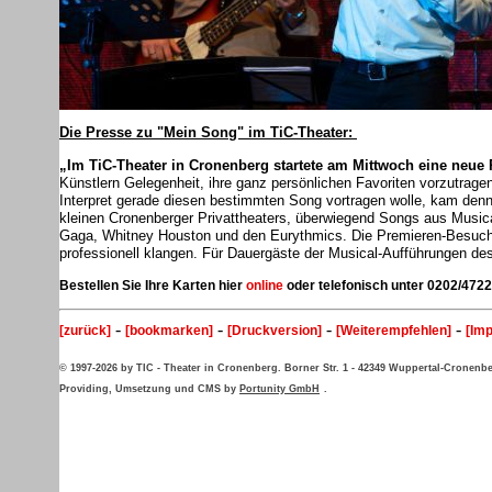
Die Presse zu "Mein Song" im TiC-Theater:
„Im TiC-Theater in Cronenberg startete am Mittwoch eine neu
Künstlern Gelegenheit, ihre ganz persönlichen Favoriten vorzutragen
Interpret gerade diesen bestimmten Song vortragen wolle, kam denn o
kleinen Cronenberger Privattheaters, überwiegend Songs aus Music
Gaga, Whitney Houston und den Eurythmics. Die Premieren-Besucher 
professionell klangen. Für Dauergäste der Musical-Aufführungen des 
Bestellen Sie Ihre Karten hier
online
oder telefonisch unter 0202/4722
-
-
-
-
[zurück]
[bookmarken]
[Druckversion]
[Weiterempfehlen]
[Im
© 1997-2026 by TIC - Theater in Cronenberg. Borner Str. 1 - 42349 Wuppertal-Cronenb
Providing, Umsetzung und CMS by
Portunity GmbH
.