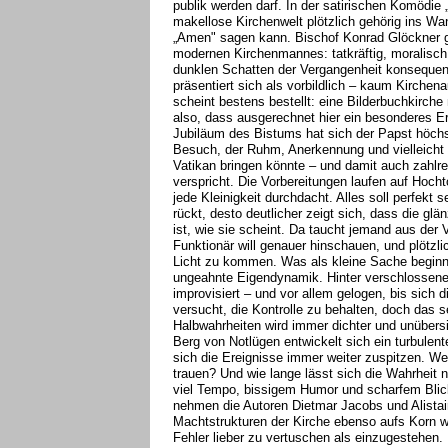
publik werden darf. In der satirischen Komödie „
makellose Kirchenwelt plötzlich gehörig ins Wa
„Amen" sagen kann. Bischof Konrad Glöckner gi
modernen Kirchenmannes: tatkräftig, moralisch
dunklen Schatten der Vergangenheit konsequen
präsentiert sich als vorbildlich – kaum Kirchena
scheint bestens bestellt: eine Bilderbuchkirch
also, dass ausgerechnet hier ein besonderes Er
Jubiläum des Bistums hat sich der Papst höchs
Besuch, der Ruhm, Anerkennung und vielleicht s
Vatikan bringen könnte – und damit auch zahlre
verspricht. Die Vorbereitungen laufen auf Hochto
jede Kleinigkeit durchdacht. Alles soll perfekt 
rückt, desto deutlicher zeigt sich, dass die gl
ist, wie sie scheint. Da taucht jemand aus der 
Funktionär will genauer hinschauen, und plötzl
Licht zu kommen. Was als kleine Sache beginnt
ungeahnte Eigendynamik. Hinter verschlossenen
improvisiert – und vor allem gelogen, bis sich 
versucht, die Kontrolle zu behalten, doch das s
Halbwahrheiten wird immer dichter und unüber
Berg von Notlügen entwickelt sich ein turbulent
sich die Ereignisse immer weiter zuspitzen. W
trauen? Und wie lange lässt sich die Wahrheit 
viel Tempo, bissigem Humor und scharfem Blick
nehmen die Autoren Dietmar Jacobs und Alistai
Machtstrukturen der Kirche ebenso aufs Korn 
Fehler lieber zu vertuschen als einzugestehen. D