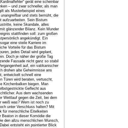
Kardinalfehler“ gerät eine scheinbar
nken – und zwar schneller, als man
lt als Musterbeispiel eines
 unangreifbar und stets bemüht, die
t aufzuarbeiten. Sein Bistum
ustritte, keine Skandale, alles
e mit glänzender Bilanz. Kein Wunder
eignis stattfinden soll: zum großen
tpersönlich angekündigt. Ein
ogar eine steile Karriere im
iche Vorteile für das Bistum
uren, jedes Detail wird geplant,
sein. Doch je näher der große Tag
änzende Fassade nicht ganz so stabil
Vergangenheit auf, ein vatikanischer
ich drohen alte Geheimnisse ans
, entwickelt schnell eine
 Türen wird beraten, vertuscht,
die Kirchenbalken biegen. Man
elbstgestrickte Geflecht aus
sichtlicher. Aus dem wachsenden
er Wettlauf gegen die Zeit, bei dem
er weiß was? Wem ist noch zu
noch unter Verschluss halten? Mit
 für menschliche Eitelkeiten
r Beaton in dieser Komödie die
wie den allzu menschlichen Wunsch,
abei entsteht ein pointierter Blick