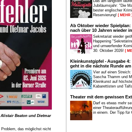
Das am längsten laufe
Jubiläumsjahr: "Die M
bester englischer Krimi
Reservierung!
[ MEHR 
Ab Oktober wieder Spielplan: 
nach über 10 Jahren wieder im
Sekretariat wieder geö
Happening "Sekretärinn
und umwerfender Komi
30. Oktober 2026!
[ M
Kleinkunstgipfel - Ausgabe 4: 
geht in die nächste Runde am
Vier auf einen Streich
Sascha Thamm und Mult
Kleinkunst auf höchst
Kabarettisten und Talf
Theater mit dem gewissen Ext
Darf es etwas mehr se
einer Theateraufführun
in einem. Der Tipp für
 Alistair Beaton und Dietmar
n Problem, das möglichst nicht