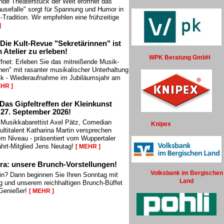
nde Theaterstück der Welt eröffnet das
ausefalle" sorgt für Spannung und Humor in
-Tradition. Wir empfehlen eine frühzeitige
]
Die Kult-Revue "Sekretärinnen" ist
 Atelier zu erleben!
WPK Beratung GmbH
ffnet: Erleben Sie das mitreißende Musik-
en" mit rasanter musikalischer Unterhaltung
k - Wiederaufnahme im Jubiläumsjahr am
EHR ]
Das Gipfeltreffen der Kleinkunst
 27. September 2026!
: Musikkabarettist Axel Pätz, Comedian
Knipex
italent Katharina Martin versprechen
em Niveau - präsentiert vom Wuppertaler
ahrt-Mitglied Jens Neutag!
[ MEHR ]
ra: unsere Brunch-Vorstellungen!
Volksbank im Bergischen
in? Dann beginnen Sie Ihren Sonntag mit
Land
g und unserem reichhaltigen Brunch-Büffet
 Genießer!
[ MEHR ]