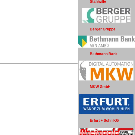
Stahlwille
Berger Gruppe
Bethmann Bank
MKW GmbH
Erfurt + Sohn KG