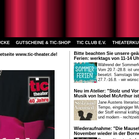
ÜCKE
GUTSCHEINE & TIC-SHOP
TIC CLUB E.V.
THEATERKU
Bitte beachten Sie unsere ge
etseite www.tic-theater.de!
Ferien: werktags von 11-14 Uh
Während der Sommerferi
Vom 20.7.-28.8. ist un
besetzt. Samstags ble
27.7.-16.8. - wir wüns
Neu im Atelier: "Stolz und Vor
Musik von Isobel McArthur ist 
Jane Austens literaris
Tempo, eingängiger Mu
der Stoff einmal kräfti
und modern - rechtzeit
Wiederaufnahme: "Die Mausefa
November wieder in der Borne