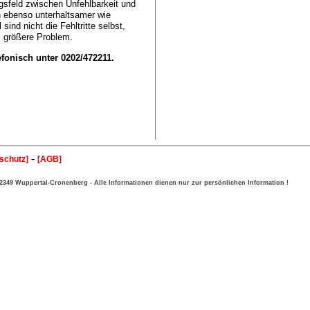
ngsfeld zwischen Unfehlbarkeit und
 ebenso unterhaltsamer wie
ind nicht die Fehltritte selbst,
s größere Problem.
efonisch unter 0202/472211.
-
schutz]
[AGB]
 42349 Wuppertal-Cronenberg - Alle Informationen dienen
nur
zur persönlichen Information !