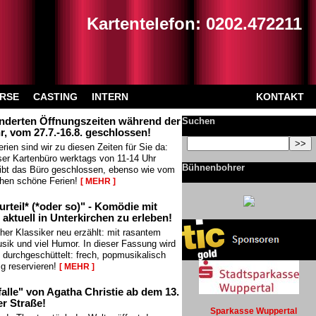
Kartentelefon: 0202.472211
RSE
CASTING
INTERN
KONTAKT
änderten Öffnungszeiten während der
Suchen
r, vom 27.7.-16.8. geschlossen!
en sind wir zu diesen Zeiten für Sie da:
ser Kartenbüro werktags von 11-14 Uhr
Bühnenbohrer
ibt das Büro geschlossen, ebenso wie vom
chen schöne Ferien!
[ MEHR ]
urteil* (*oder so)" - Komödie mit
aktuell in Unterkirchen zu erleben!
cher Klassiker neu erzählt: mit rasantem
sik und viel Humor. In dieser Fassung wird
g durchgeschüttelt: frech, popmusikalisch
ig reservieren!
[ MEHR ]
lle" von Agatha Christie ab dem 13.
r Straße!
Sparkasse Wuppertal