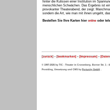
hinter die Kulissen einer Institution im Spannu
menschlichen Schwächen. Das Ergebnis ist ein
provokanter Theaterabend, der zeigt: Manchmal s
sondern die Art, wie man mit ihnen umgeht, da
Bestellen Sie Ihre Karten hier
oder tel
online
-
-
-
[zurück]
[bookmarken]
[Impressum]
[Daten
© 1997-2026 by TIC - Theater in Cronenberg. Borner Str. 1 -
Providing, Umsetzung und CMS by
Portunity GmbH
.